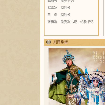
魏丽云
党委书记
赵寒冰
副院长
田 磊
副院长
张勇群
党委副书记、纪委书记
剧目集锦