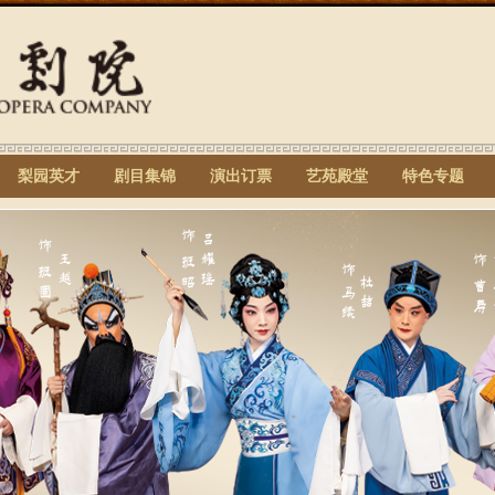
梨园英才
剧目集锦
演出订票
艺苑殿堂
特色专题