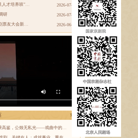
淬火成钢 武韵正铿锵｜“京剧武旦人才培养班”集训收官在即
2026-07-05
调研
2026-07-01
关注丨第二届“余三胜杯”中国京剧票友大会新闻发布会召开
2026-06-29
英
更多
王勇丨大贤秉高鉴，公烛无私光——戏曲中的廉洁文化
王 勇：振兴戏剧，关键在人；成就事业，重在行动