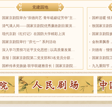
党建园地
国家京剧院举办“崇德尚艺·青年砥砺绽芳华”主题宣讲会
清气满人间——国家京剧院优秀廉政剧目展演京剧《铡判官》：阴阳双审辨善恶，千年古戏照初心
致国家京剧
现代京剧《红灯记》在国防大学精彩上演
国家京剧院
国家京剧院举行 “庆七一” 系列活动
深入学习贯彻习近平文化思想 | 以高质量发展推动文艺创作迈向高峰
喜报丨国家京剧院第二党支部和3名党员分获中央和国家机关“四强”党支部和“四好”党员称号
国家京剧院
国粹传承党旗扬 联学联建雅音长丨国家京剧院党支部和北京大学学生京昆社开展联学联建主题党日活动