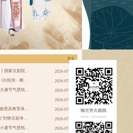
更多
艺术为民送京韵 国粹润心进社区丨国家京剧院持续开展基层公益惠民演出
2026-07-30
8月7日丨国家京剧院经典折子戏《白蛇传・断桥》《铡美案》《野猪林》即将亮相梅兰芳大剧院
2026-07-26
伏暑悠长 兰沐微凉丨国家京剧院大暑节气壁纸上新
2026-07-23
2026-07-19
2026北京·西城“百姓戏剧展演”戏曲普及教育体验活动招生简章
2026-07-15
8月25日-26日“流芳铮艳 梅骨秋韵”刘铮京剧专场演出 《游园惊梦》《盗库银》《宇宙锋》《玉堂春》@梅兰芳大剧院
2026-07-09
祥狮驱暑 清风入夏丨国家京剧院小暑节气壁纸上新
2026-07-07