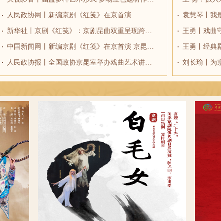
人民政协网丨新编京剧《红笺》在京首演
袁慧琴丨我
新华社丨京剧《红笺》：京剧昆曲双重呈现跨越四百年至情之约
王勇丨戏曲
中国新闻网丨新编京剧《红笺》在京首演 京昆同台细述“情不知所起”
王勇丨经典
人民政协报丨全国政协京昆室举办戏曲艺术讲座 姜信治出席
刘长瑜丨为