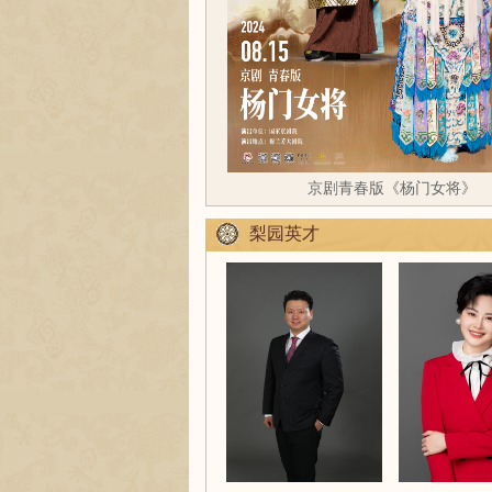
京剧青春版《杨门女将》
梨园英才