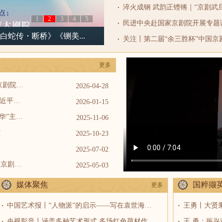
1
2
3
4
5
民进中央赴国家京剧院开展专题
白蛇传・断桥》《铡美...
更多
凝聚共识谋振兴 守正创新向未来丨国家京剧院召开学习贯彻《戏剧振兴三年行动计划（2026—2028年）》座谈会
2026-04-28
国家京剧院举办“我们都是收信人”——习近平总书记回信一周年暨建院71周年座谈会
2026-01-15
国家京剧院举办“崇德尚艺·青年砥砺绽芳华”主题宣讲会
2025-11-06
演
2025-10-23
2025-07-02
梨园青春担使命，戏韵和鸣展担当丨国家京剧院青年团践行回信精神，共绘艺术为民新篇
2025-05-03
媒体聚焦
国粹撷
更多
中国艺术报丨“人物派”的启示——写在袁世海先生诞辰110周年之际
央视影音丨涵盖多种艺术形式 多场红色题材作品上演