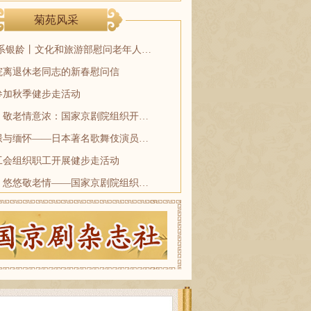
菊苑风采
国粹送暖 情系银龄丨文化和旅游部慰问老年人专场在人民剧场温情上演
院离退休老同志的新春慰问信
参加秋季健步走活动
金秋果飘香，敬老情意浓：国家京剧院组织开展老同志“京郊苹果采摘”秋游活动
刘德有：憧憬与缅怀——日本著名歌舞伎演员市川猿之助与梅兰芳对话纪实
工会组织职工开展健步走活动
九九重阳节，悠悠敬老情——国家京剧院组织多样活动，丰富老同志文娱生活