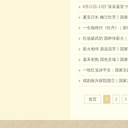
8月21日-23日“采采嘉
夏至日长 幽兰吐芳丨国
一生痴绝付《牡丹》｜新
红妆砺武韵 国粹传薪火｜
薪火相传 源远流芳丨国家
嘉禾初熟 国色呈瑞丨国
一纸红笺诉平生：国家京
戏剧振兴探院团①｜国家
首页
1
2
3