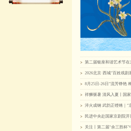
第二届银座和谐艺术节在
2026北京·西城“百姓
8月25日-26日“流芳铮
祥狮驱暑 清风入夏丨国
淬火成钢 武韵正铿锵｜“
民进中央赴国家京剧院开
关注丨第二届“余三胜杯