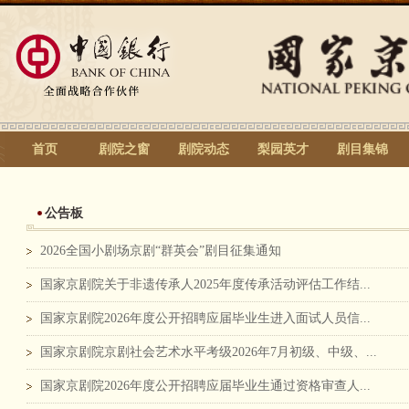
首页
剧院之窗
剧院动态
梨园英才
剧目集锦
公告板
2026全国小剧场京剧“群英会”剧目征集通知
国家京剧院关于非遗传承人2025年度传承活动评估工作结...
国家京剧院2026年度公开招聘应届毕业生进入面试人员信...
国家京剧院京剧社会艺术水平考级2026年7月初级、中级、...
国家京剧院2026年度公开招聘应届毕业生通过资格审查人...