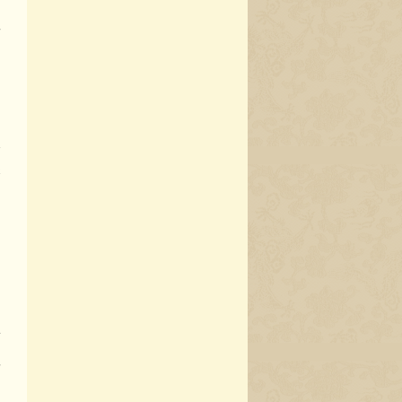
网
作
限
保
病
的
并
性
是