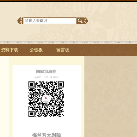
资料下载
公告板
留言板
明
关
已
条