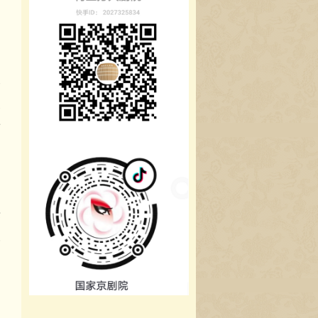
除
容
声
标
人