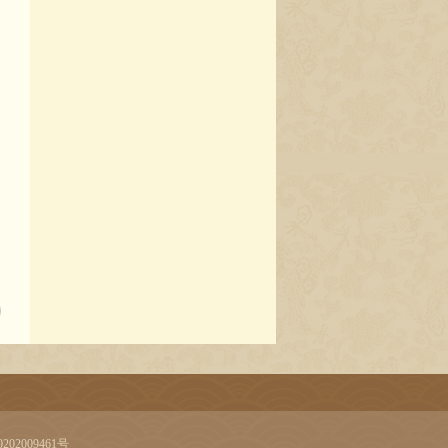
的
导
02009461号