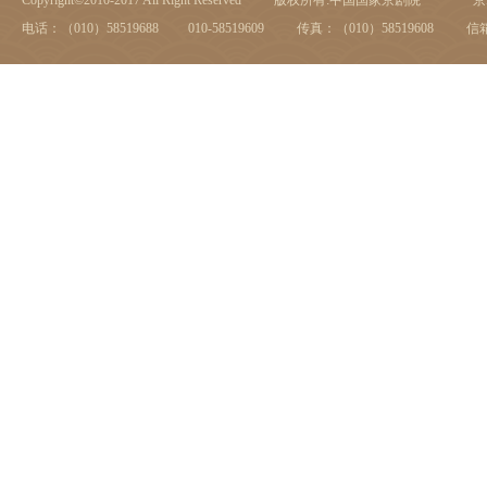
Copyright©2010-2017 All Right Reserved
版权所有:中国国家京剧院
京I
电话：（010）58519688 010-58519609
传真：（010）58519608
信箱：