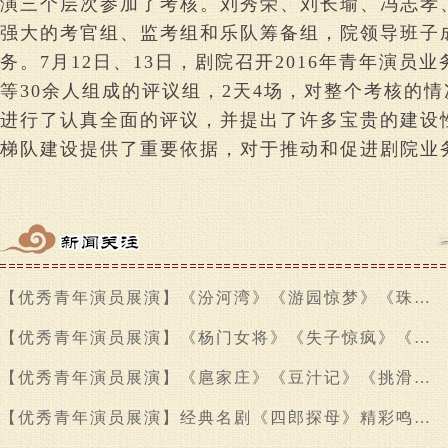
演三个层次参加了考核。刘秀荣、刘长瑜、冯志孝
强大的考官组、监考组和乐队筹备组，院领导班子成
务。7月12日、13日，剧院召开2016年青年演
等30余人组成的评议组，2天4场，对整个考核的
进行了认真全面的评议，并提出了许多宝贵的建设
梯队建设提供了重要依据，对于推动和促进剧院业
【优秀青年演员展演】《汾河湾》《游园惊梦》《珠帘寨》精彩纷呈
【优秀青年演员展演】《杨门女将》《失子惊疯》《三盗令》连番上演
【优秀青年演员展演】《扈家庄》《豆汁记》《挑滑车》精彩迭出
【优秀青年演员展演】经典名剧《四郎探母》精彩鸣锣