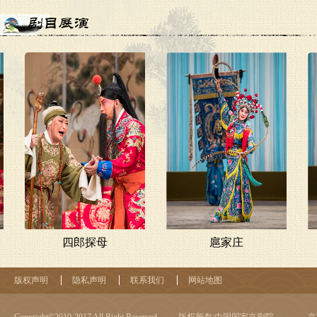
四郎探母
扈家庄
版权声明
隐私声明
联系我们
网站地图