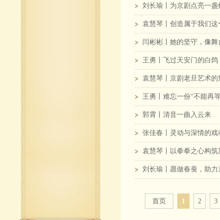
刘长瑜丨为京剧点亮一盏
袁慧琴丨创造属于我们这
闫彬彬丨她的坚守，像舞
王勇丨飞过天安门的白鸽
袁慧琴丨京剧老旦艺术的
王勇丨难忘一份“不能再等
郭霄丨清音一曲入云来
张佳春丨灵动与深情的戏
袁慧琴丨以拳拳之心构筑
刘长瑜丨愿做春蚕，助力
首页
1
2
3