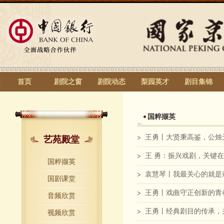
首页
剧院之窗
剧院动态
梨园英才
剧目集锦
国粹撷英
王勇丨大贤秉高鉴，公烛
艺苑殿堂
王 勇：振兴戏剧，关键
国粹撷英
袁慧琴丨我最关心的就是
国剧课堂
王勇丨戏曲守正创新的青
音频欣赏
王勇丨经典剧目的传承，关
视频欣赏