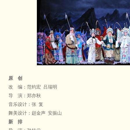
原 创
改 编：范钧宏 吕瑞明
导 演：郑亦秋
音乐设计：张 复
舞美设计：赵金声 安振山
新 排