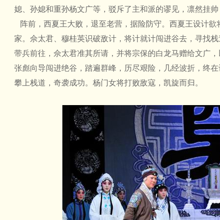
媳、孙媳和重孙杨文广等，驳斥了主和派的谬见，凛然挂帅
阵前，西夏王大败，退至老营，据险防守。西夏王设计欲
家。佘太君、穆桂英识破敌计，将计就计闯进谷去，寻找栈
带兵前往，佘太君准其所请，并将宗保的白龙马赠给文广，
张彪向导闯进绝谷，踏遍群峰，历尽艰险，几经波折，终在
攀上栈道，奇袭成功。杨门女将打败敌寇，凯旋而归。