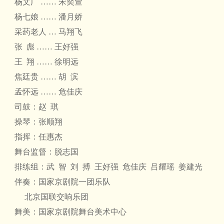
杨文广 …… 宋奕萱
杨七娘 …… 潘月娇
采药老人 … 马翔飞
张 彪 …… 王好强
王 翔 …… 徐明远
焦廷贵 …… 胡 滨
孟怀远 …… 危佳庆
司鼓：赵 琪
操琴：张顺翔
指挥：任惠杰
舞台监督：脱志国
排练组：武 智 刘 搏 王好强 危佳庆 吕耀瑶 姜建光
伴奏：国家京剧院一团乐队
北京国联交响乐团
舞美：国家京剧院舞台美术中心