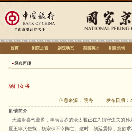
首页
剧院之窗
剧院动态
梨园英才
剧目集锦
经典再现
杨门女将
信息来源：
院办
发布日期：
2
剧情简介
天波府喜气盈盈，年满百岁的佘太君正在为镇守边关的孙
夏王率兵侵扰，杨宗保不幸阵亡。这时，朝廷震惊，意欲求