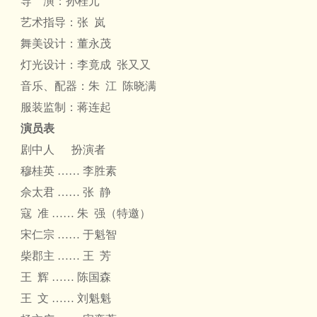
导 演：孙桂元
艺术指导：张 岚
舞美设计：董永茂
灯光设计：李竟成 张又又
音乐、配器：朱 江 陈晓满
服装监制：蒋连起
演员表
剧中人 扮演者
穆桂英 …… 李胜素
佘太君 …… 张 静
寇 准 …… 朱 强（特邀）
宋仁宗 …… 于魁智
柴郡主 …… 王 芳
王 辉 …… 陈国森
王 文 …… 刘魁魁