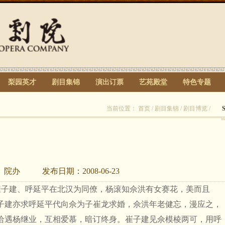
梨园英才
剧目集锦
演出订票
艺苑殿堂
特色专题
当前位置：
首页
/
剧目集锦
/
剧目博览
/
：
院办
发布日期：
2008-06-23
子建、呼延平在北汉为同僚，杨滚知佘洪有女赛花，美而且
子建亦求呼延平代向佘为子崔龙求婚，佘洪年老健忘，漫应之，
恰遇杨继业，互相爱慕，暗订终身。崔子建见佘模棱两可，用呼