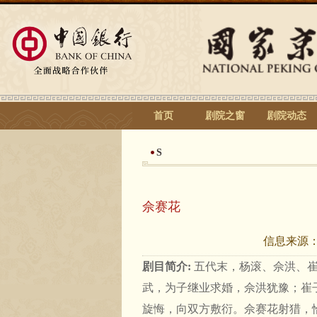
首页
剧院之窗
剧院动态
S
佘赛花
信息来源
剧目简介:
五代末，杨滚、佘洪、崔
武，为子继业求婚，佘洪犹豫；崔
旋悔，向双方敷衍。佘赛花射猎，