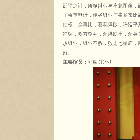
延平之计，绘杨继业与崔龙图像，
子佘英献计，使杨继业与崔龙来比
使杨、佘再比，赛花佯败，呼延平
冲突，双方格斗，佘洪助崔，佘英
攻继业，继业不敌，败走七星庙，
好。
主要演员：
邓敏 宋小川