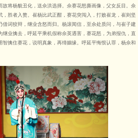
而故将杨貌丑化，送佘洪选择。佘赛花怒撕画像，父女反目。佘
武，胜者入赘。崔杨比武正酣，赛花突闯入，打败崔龙，崔则坚
乃借词狡辩，继业含怒而归。杨滚闻信，至佘处质问，与崔子建
为继业擒去，呼延平乘机假称佘英遇害，赛花怒，为弟报仇，直
用智擒住赛花，说明真象，再缔姻缘。呼延平悔恨认罪，杨佘和