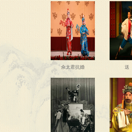
佘太君抗婚
送