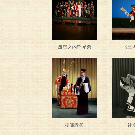
四海之内皆兄弟
《三
搜孤救孤
神