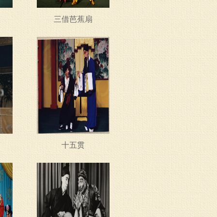
三借芭蕉扇
十五贯