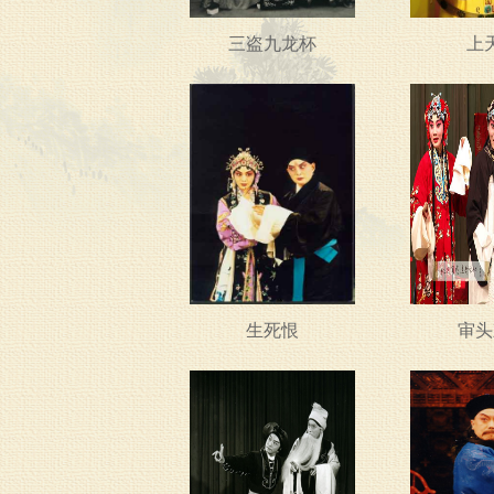
三盗九龙杯
上
生死恨
审头