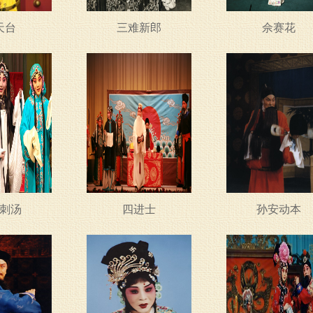
天台
三难新郎
佘赛花
刺汤
四进士
孙安动本