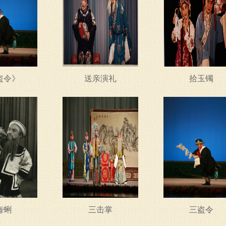
盗令》
送亲演礼
拾玉镯
海蜊
三击掌
三盗令