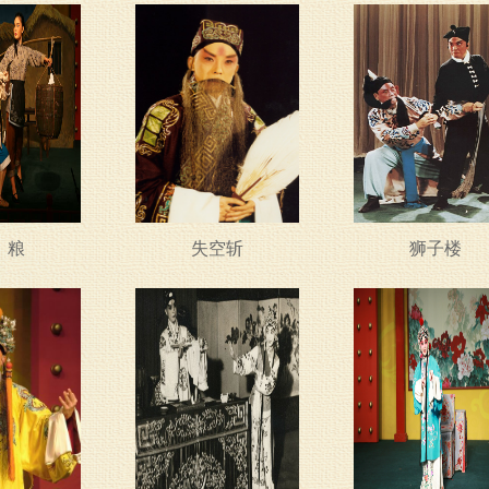
 粮
失空斩
狮子楼