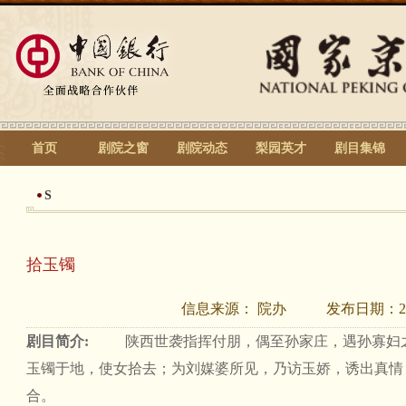
首页
剧院之窗
剧院动态
梨园英才
剧目集锦
S
拾玉镯
信息来源：
院办
发布日期：
2
剧目简介:
陕西世袭指挥付朋，偶至孙家庄，遇孙寡妇
玉镯于地，使女拾去；为刘媒婆所见，乃访玉娇，诱出真情
合。