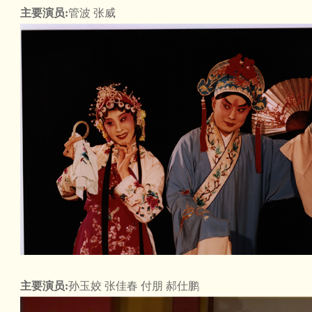
主要演员:
管波 张威
主要演员:
孙玉姣 张佳春 付朋 郝仕鹏