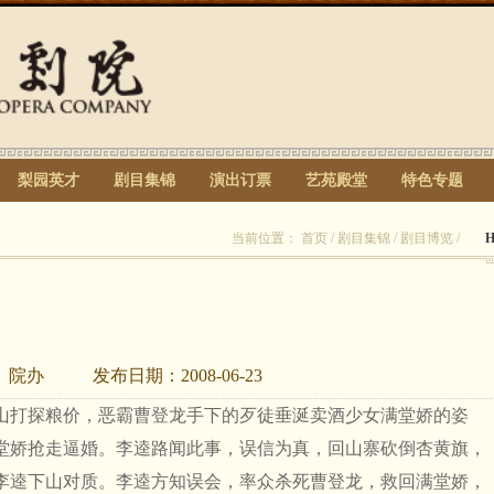
梨园英才
剧目集锦
演出订票
艺苑殿堂
特色专题
当前位置：
首页
/
剧目集锦
/
剧目博览
/
：
院办
发布日期：
2008-06-23
山打探粮价，恶霸曹登龙手下的歹徒垂涎卖酒少女满堂娇的姿
堂娇抢走逼婚。李逵路闻此事，误信为真，回山寨砍倒杏黄旗，
李逵下山对质。李逵方知误会，率众杀死曹登龙，救回满堂娇，