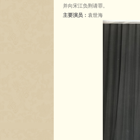
并向宋江负荆请罪。
主要演员：
袁世海