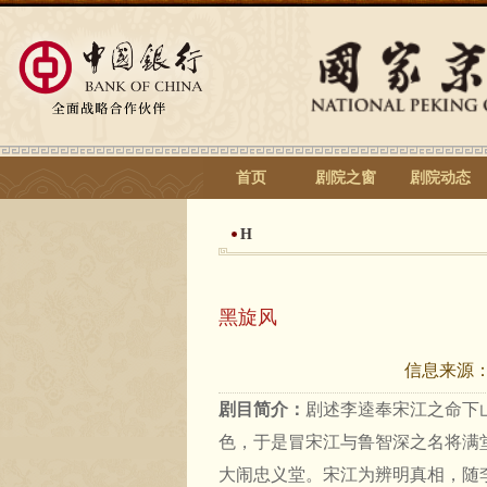
首页
剧院之窗
剧院动态
H
黑旋风
信息来源
剧目简介：
剧述李逵奉宋江之命下
色，于是冒宋江与鲁智深之名将满
大闹忠义堂。宋江为辨明真相，随