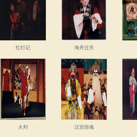
红灯记
海舟过关
火判
汉宫惊魂