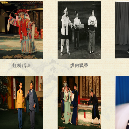
虹桥赠珠
烘房飘香