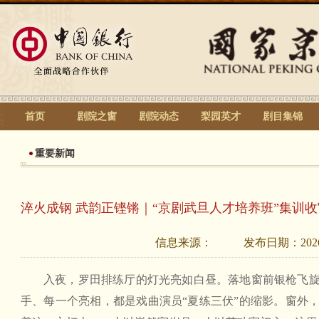
首页
剧院之窗
剧院动态
梨园英才
剧目集锦
重要新闻
淬火成钢 武韵正铿锵｜“京剧武旦人才培养班”集训
信息来源：
发布日期：
202
入夜，罗田排练厅的灯光亮如白昼。落地窗前银枪飞
手、每一个亮相，都是戏曲演员“夏练三伏”的缩影。窗外