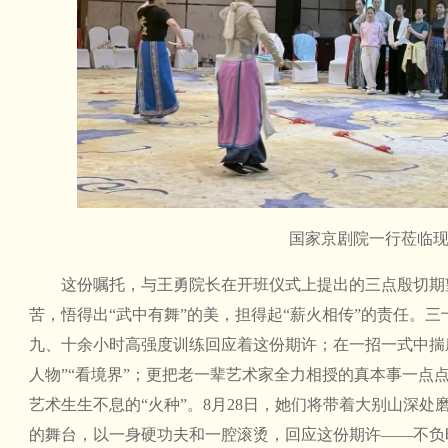
国家京剧院一行莅临
这份嘱托，与王勇院长在开班仪式上提出的三点殷切期望
苦，悟得出“武中有舞”的美，担得起“薪火相传”的责任。
九、十余小时高强度训练回应着这份期许；在一招一式中揣
人物”“看境界”；更把老一辈艺术家全力相授的真本事一点
艺术生生不息的“火种”。8月28日，她们将带着大别山深
的舞台，以一身硬功夫和一腔滚烫，回应这份期许——不负