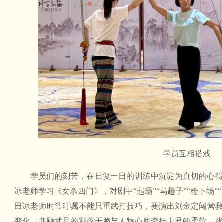
学员互相搭戏
学员们的刻苦，在日复一日的训练中沉淀为真切的心
冰老师学习《女杀四门》，对剧中“起霸”“马趟子”“枪下场
田冰老师时常叮嘱不能只重武打技巧，要演出刘金定闯营
变化，兼顾武旦的利落干脆与人物心底牵挂夫君的柔软。