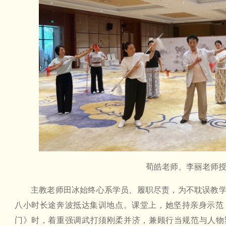
荀皓老师、李丽老师
主教老师田冰始终心系学员、履职尽责，为不耽误教
八小时长途奔波抵达集训地点。课堂上，她坚持亲身示范
门》时，着重强调武打须刚柔并济，兼顾行当规范与人物