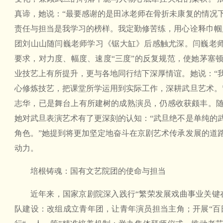
真谛，她说：“最要感谢的是田冰老师在骨折未康复的情况
责任与担当是我学习的榜样。我定勤修苦练，用心诠释巾帼
团刘山山随闫巍老师学习《锯大缸》后感触尤深。闫巍老师对
要求，对力度、幅度、速度“三度”的反复规范，使她茅塞
业技艺上有所提升，更与各地同行结下深厚情谊。她说：“
心修炼技艺，把课堂所学运用到实际工作，深耕武旦艺术。
志华，已是舞台上有所建树的成熟演员，仍感收获颇丰。
她对武旦表演艺术有了更深刻的认知：“武旦绝不是单纯的
角色。”她提到将更加坚定地奋斗在京剧艺术传承发展的道
动力。
培根铸魂：国有文艺院团的使命与担当
近年来，国家京剧院深入践行“繁荣发展戏曲事业关键
队建设：改组成立青年团，让青年演员担当主角；开展“百日