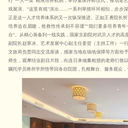
行“一人一策”精准培养机制；举办集体拜师仪式，推动老
戏展演、“这里有戏”演出……一系列举措环环相扣，步步
正是这一人才培养体系的又一次纵深推进。正如王勇院长所
培养迫在眉睫，抢救性传承刻不容缓”“我们要多培养青
台”。从精心筹备到一线实践，国家京剧院对武旦人才的高
副院长赵寒冰、艺术发展中心副主任姜贺（主持工作）一
文旅局负责同志交流座谈，感谢当地在场地保障等方面给
师生，观摩结业剧目片段，向连日来倾囊相授的老师们致
嘱托学员将所学所悟带回各自院团，扎根舞台、服务观众，