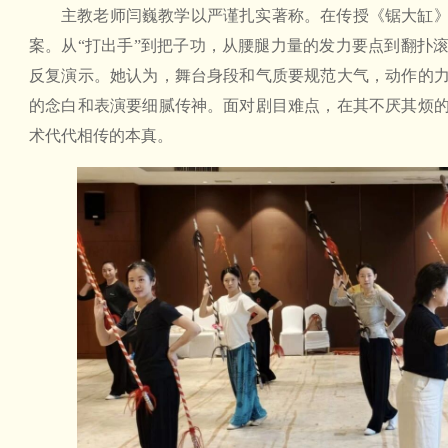
主教老师闫巍教学以严谨扎实著称。在传授《锯大缸
案。从“打出手”到把子功，从腰腿力量的发力要点到翻扑
反复演示。她认为，舞台身段和气质要规范大气，动作的
的念白和表演要细腻传神。面对剧目难点，在其不厌其烦
术代代相传的本真。