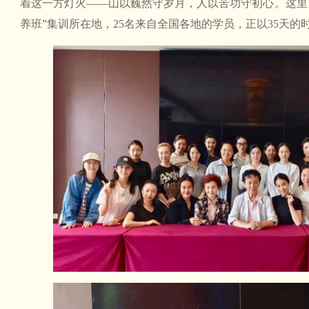
着这一方灯火——山以巍然守岁月，人以苦功守初心。这里
养班”集训所在地，25名来自全国各地的学员，正以35天