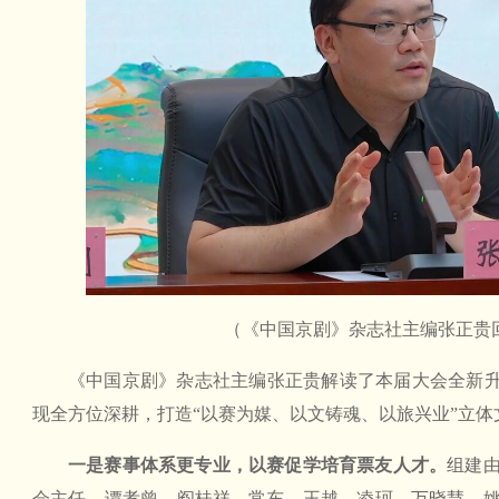
（《中国京剧》杂志社主编张正贵
《中国京剧》杂志社主编张正贵解读了本届大会全新升
现全方位深耕，打造“以赛为媒、以文铸魂、以旅兴业”立体
一是赛事体系更专业，以赛促学培育票友人才。
组建
会主任，谭孝曾、阎桂祥、常东、王越、凌珂、万晓慧、