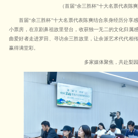
（首届“余三胜杯”十大名票代表陈
首届“余三胜杯”十大名票代表陈爽结合亲身经历分享
小票房，在京剧鼻祖故里登台，收获独一无二的文化归属
曲爱好者走进罗田、寻访余三胜故里，让余派艺术代代相
赢得满堂彩。
多家媒体聚焦，共赴梨