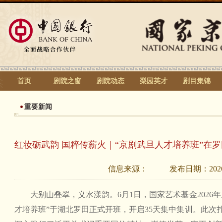
首页
剧院之窗
剧院动态
梨园英才
剧目集锦
重要新闻
红妆砺武韵 国粹传薪火｜“京剧武旦人才培养班”在
信息来源：
发布日期：
202
大别山叠翠，义水漾韵。6月1日，国家艺术基金2026
才培养班”于湖北罗田正式开班，开启35天集中集训。此次