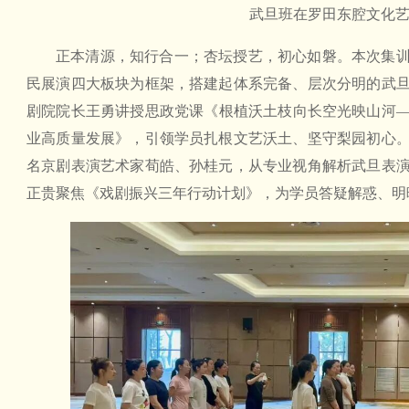
武旦班在罗田东腔文化
正本清源，知行合一；杏坛授艺，初心如磐。本次集
民展演四大板块为框架，搭建起体系完备、层次分明的武
剧院院长王勇讲授思政党课《根植沃土枝向长空光映山河
业高质量发展》，引领学员扎根文艺沃土、坚守梨园初心
名京剧表演艺术家荀皓、孙桂元，从专业视角解析武旦表
正贵聚焦《戏剧振兴三年行动计划》，为学员答疑解惑、明