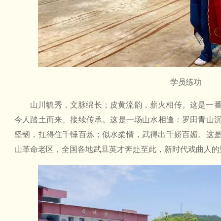
学员练功
山川毓秀，文脉绵长；皮黄流韵，薪火相传。这是一
今人踏土而来、接续传承。这是一场山水相逢：罗田青山
坚韧，扛得住千锤百炼；似水柔情，武得出千娇百媚。这
山革命老区，全国各地武旦英才奔赴至此，新时代戏曲人的