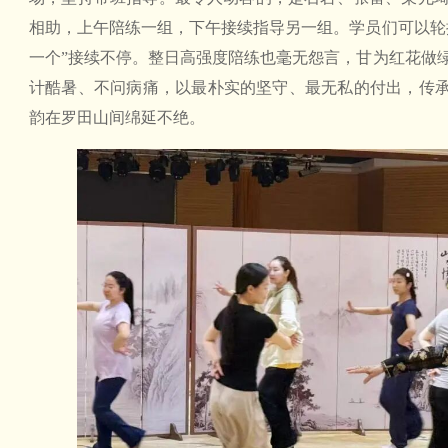
相助，上午陪练一组，下午接续指导另一组。学员们可以轮
一个”接续不停。整日高强度陪练也毫无怨言，甘为红花做
计酷暑、不问病痛，以最朴实的坚守、最无私的付出，传承
韵在罗田山间绵延不绝。