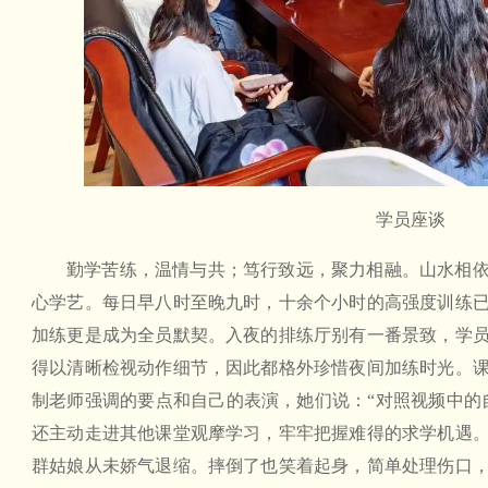
学员座谈
勤学苦练，温情与共；笃行致远，聚力相融。山水相
心学艺。每日早八时至晚九时，十余个小时的高强度训练
加练更是成为全员默契。入夜的排练厅别有一番景致，学
得以清晰检视动作细节，因此都格外珍惜夜间加练时光。
制老师强调的要点和自己的表演，她们说：“对照视频中的
还主动走进其他课堂观摩学习，牢牢把握难得的求学机遇
群姑娘从未娇气退缩。摔倒了也笑着起身，简单处理伤口