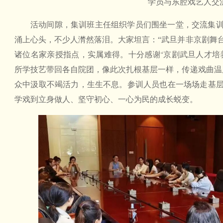
学员与东腔戏艺人交
活动间隙，集训班主任组织学员们围坐一堂，交流集
涌上心头，不少人潸然落泪。大家坦言：“武旦并非京剧舞
诸位名家亲授指点，实属难得。十分感谢‘京剧武旦人才培
所学技艺带回各自院团，像此次扎根基层一样，传递戏曲温
众中汲取不竭活力，生生不息。参训人员也在一场场走基
学戏到立身做人、坚守初心、一心为民的成长蜕变。