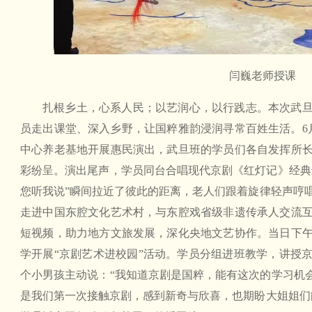
闫巍老师授课
扎根乡土，心系人民；以艺润心，以行践志。本次武
员走出课堂、深入乡野，让国粹雅韵浸润寻常百姓生活。6
中心养老基地开展惠民演出，武旦班的学员们各自发挥所
彩纷呈。演出尾声，学员同台合唱现代京剧《红灯记》经典选
您听我说”瞬间拉近了彼此的距离，老人们跟着旋律轻声哼唱
走进中国东腔文化艺术村，与东腔戏省级非遗传承人交流
短视频，助力地方文旅发展，深化央地文艺协作。当日下
学开展“京剧艺术进校园”活动。学员分组进班教学，讲授
个小男孩主动说：“我知道京剧是国粹，能有这次的学习机会
是我们第一次接触京剧，感到新奇与欣喜，也期盼大姐姐们