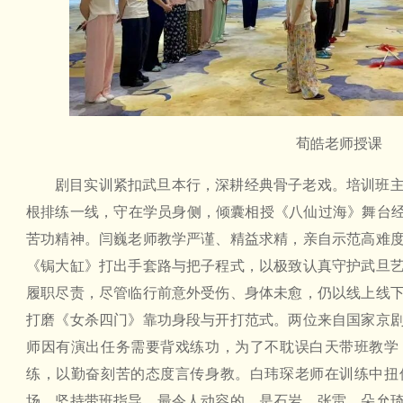
荀皓老师授课
剧目实训紧扣武旦本行，深耕经典骨子老戏。培训班
根排练一线，守在学员身侧，倾囊相授《八仙过海》舞台经
苦功精神。闫巍老师教学严谨、精益求精，亲自示范高难
《锔大缸》打出手套路与把子程式，以极致认真守护武旦
履职尽责，尽管临行前意外受伤、身体未愈，仍以线上线
打磨《女杀四门》靠功身段与开打范式。两位来自国家京
师因有演出任务需要背戏练功，为了不耽误白天带班教学
练，以勤奋刻苦的态度言传身教。白玮琛老师在训练中扭
场，坚持带班指导。最令人动容的，是石岩、张雷、朵允