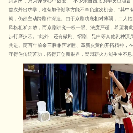
到罗田，只为奔赴心中热爱。”不少来自西北的学员也坦言
首次外出求学，唯有加倍勤学方能不辜负这次机会。”其中
就，仍然主动跨剧种深造。由于京剧功底相对薄弱，二人始
风格粗犷奔放，而京剧讲究一板一眼、法度严谨，希望将
步打磨技艺。”此外，还有徽剧、绍剧、昆曲等其他剧种演
共进。两百年前余三胜兼容诸腔、革新皮黄的开拓精神，
守得住传统苦功，拓得开创新眼界，梨园薪火方能生生不息