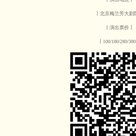
丨北京梅兰芳大剧
丨演出票价丨
丨100/180/280/38