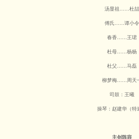
汤显祖……杜
傅氏……谭小
春香……王珺
杜母……杨杨
杜父……马磊
柳梦梅……周天
司鼓：王曦
操琴：赵建华（特
主创阵容