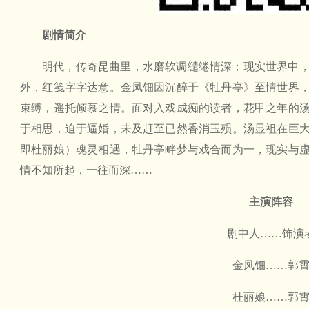
剧情简介
明代，传奇昆曲里，水磨软调缱绻情深；现实世界中
外，红笺字字达意。金凤钿因沉醉于《牡丹亭》至情世界
束缚，遥托倾慕之情。面对入戏成痴的读者，花甲之年的
于相思，迫于逼婚，未及赶至已然香消玉殒。汤显祖在巨
即杜丽娘）魂灵相遇，牡丹亭畔梦与戏合而为一，现实与
情不知所起，一往而深……
主演阵容
剧中人……饰演
金凤钿……郭
杜丽娘……郭