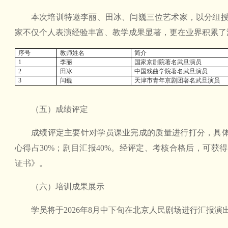
本次培训特邀李丽、田冰、闫巍三位艺术家，以分组
家不仅个人表演经验丰富、教学成果显著，更在业界积累了
序号
教师姓名
简介
1
李丽
国家京剧院著名武旦演员
2
田冰
中国戏曲学院著名武旦演员
3
闫巍
天津市青年京剧团著名武旦演员
（五）成绩评定
成绩评定主要针对学员课业完成的质量进行打分，具体
心得占30%；剧目汇报40%。经评定、考核合格后，可获
证书》。
（六）培训成果展示
学员将于2026年8月中下旬在北京人民剧场进行汇报演