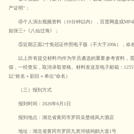
产证明”；
④个人演出视频资料（10分钟以内），百度网盘或MP4
如张三+《八仙过海》；
⑤近期正面2寸免冠证件照电子版（不大于200k），命名
以上所有提交材料均作为学员遴选的重要参考资料，
假，一经查实，取消录取资格。材料发送至电子邮箱：125572
以“姓名＋剧目＋单位”命名）
（三）报到方式
报到时间：2026年6月1日
报到地点：湖北省黄冈市罗田吴楚雄风大酒店
地址：湖北省黄冈市罗田九资河镇鸠鹚大道1号