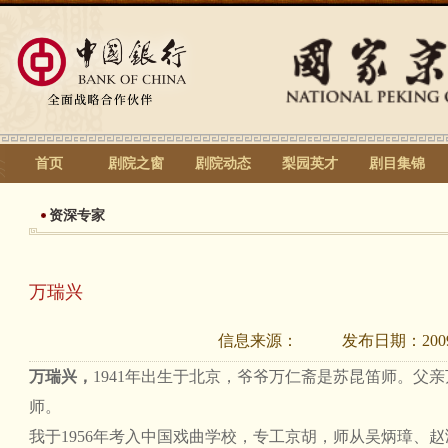
首页
剧院之窗
剧院动态
梨园英才
剧目集锦
资深专家
万瑞兴
信息来源：
发布日期：
200
万瑞兴，
1941年出生于北京，爷爷万仁斋是苏昆笛师。父
师。
我于1956年考入中国戏曲学校，专工京胡，师从吴炳璋、