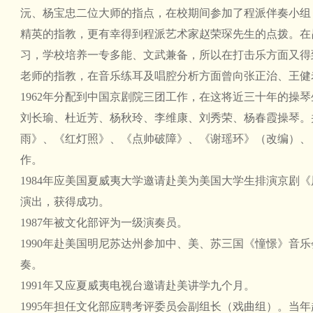
沅、杨宝忠二位大师的指点，在校期间参加了程派伴奏小组
精英的指教，更有幸得到程派艺术家赵荣琛先生的点拨。在
习，学校培养一专多能、文武兼备，所以在打击乐方面又得
老师的指教，在音乐练耳及唱腔分析方面曾向张正治、王健
1962年分配到中国京剧院三团工作，在这将近三十年的操
刘长瑜、杜近芳、杨秋玲、李维康、刘秀荣、杨春霞操琴。
雨》、《红灯照》、《点帅破障》、《谢瑶环》（改编）、
作。
1984年应美国夏威夷大学邀请赴美为美国大学生排演京剧
演出，获得成功。
1987年被文化部评为一级演奏员。
1990年赴美国明尼苏达州参加中、美、苏三国《憧憬》音
奏。
1991年又应夏威夷电视台邀请赴美讲学九个月。
1995年担任文化部应聘考评委员会副组长（戏曲组）。当