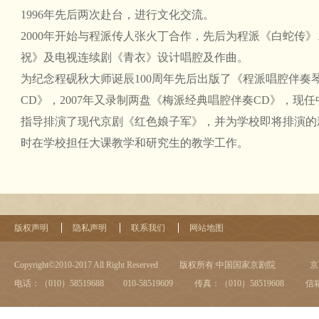
1996年先后两次赴台，进行文化交流。
2000年开始与程派传人张火丁合作，先后为程派《白蛇传
祝》及电视连续剧《青衣》设计唱腔及作曲。
为纪念程砚秋大师诞辰100周年先后出版了《程派唱腔伴奏
CD》，2007年又录制两盘《梅派经典唱腔伴奏CD》，现任
指导排演了现代京剧《红色娘子军》，并为学校即将排演的
时在学校担任大课教学和研究生的教学工作。
版权声明
隐私声明
联系我们
网站地图
Copyright©2010-2017 All Right Reserved
版权所有:中国国家京剧院
京I
电话：（010）58519688 010-58519609
传真：（010）58519608
信箱：