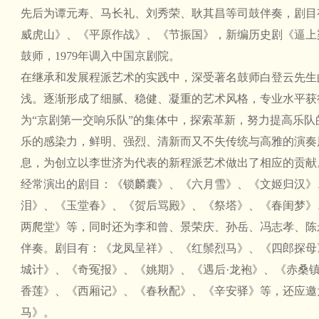
先后为谭元寿、马长礼、刘秀荣、耿其昌等司鼓伴奏，剧目
威虎山》、《平原作战》、《节振国》，新编历史剧《逼上梁
鼓师，1979年调入中国京剧院。
在继承和发展程派艺术的实践中，深受著名鼓师白登云先生
浅。逐渐形成了细腻、稳健、凝重的艺术风格，专业水平获
为“京剧第一交响乐队”的集体中，探索革新，努力提高乐
乐的感染力，鲜明、强烈、清新而又不失传统与高雅的演奏
息，为创立以李世济为代表的新程派艺术做出了相应的贡献
经常演出的剧目：《锁麟囊》、《六月雪》、《文姬归汉》
泪》、《玉堂春》、《贺后骂殿》、《祭塔》、《春闺梦》
两爬堂》等，同时还为李和曾、景荣庆、孙岳、冯志孝、陈
伴奏。剧目有：《龙凤呈祥》、《红鬃烈马》、《四郎探母
城计》、《奇冤报》、《姚期》、《遇后·龙袍》、《赤桑
香莲》、《西厢记》、《春秋配》、《辛安驿》等，还应邀
马》。