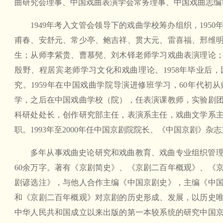
曲研究会理事、中国戏曲表演学会常务理事、中国戏曲志编
1949年考入文管会领导下的戏曲学校筹办组织，195
甫春、安舒元、常少亭、鲍吉祥、贯大元、雷喜福、邢维
生；从师李紫贵、曹慕髡、刘木铎老师学习戏曲表演理论
殷野、程居宾老师学习文化和戏曲理论。1958年毕业后
究。1959年在中国戏曲学院导演进修班学习，60年代初
学，之后在中国戏曲学校（院），任表演课教师，实验剧团
科研处处长，创作研究部主任，表演系主任，戏曲文学系
职。1993年至2000年任中国京剧院院长、《中国京剧》杂志
多年从事戏曲史论研究和戏曲教育、戏曲专业组织管
60余万字。著有《京剧简史》、《京剧二百年概观》、《
剧谚选注》，与他人合作主编《中国京剧史》，主编《中
和《京剧二百年概观》对京剧的历史形成、发展，以历史
中华人民共和国成立以来出版的第一本较系统的研究中国