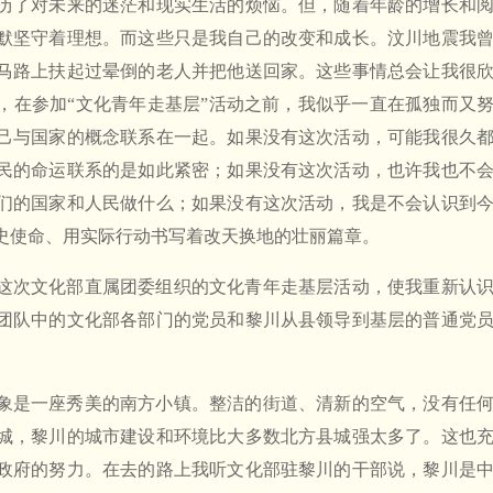
历了对未来的迷茫和现实生活的烦恼。但，随着年龄的增长和
默坚守着理想。而这些只是我自己的改变和成长。汶川地震我
马路上扶起过晕倒的老人并把他送回家。这些事情总会让我很
，在参加“文化青年走基层”活动之前，我似乎一直在孤独而又
己与国家的概念联系在一起。如果没有这次活动，可能我很久
民的命运联系的是如此紧密；如果没有这次活动，也许我也不
们的国家和人民做什么；如果没有这次活动，我是不会认识到
史使命、用实际行动书写着改天换地的壮丽篇章。
这次文化部直属团委组织的文化青年走基层活动，使我重新认
团队中的文化部各部门的党员和黎川从县领导到基层的普通党
。
象是一座秀美的南方小镇。整洁的街道、清新的空气，没有任
城，黎川的城市建设和环境比大多数北方县城强太多了。这也
政府的努力。在去的路上我听文化部驻黎川的干部说，黎川是