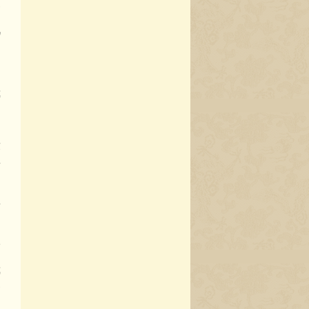
守
几
通
过
我
没
方
它
市
。
而
我
贫