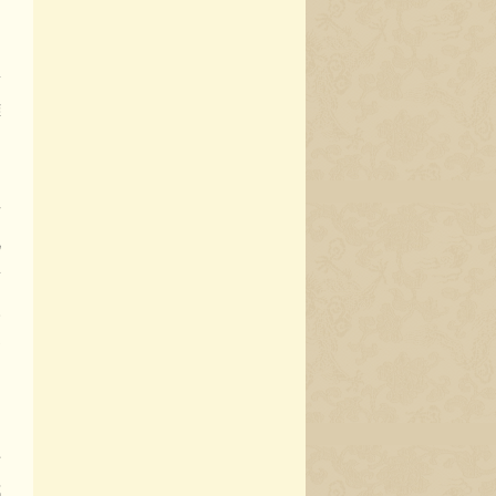
的
出
甚
雕
的
，
干
化
所
取
黎
的
十
都