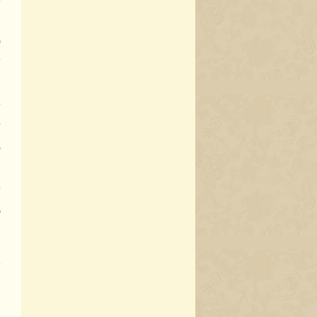
己
视
步
文
其
好
残
个
共
化
年
切
多