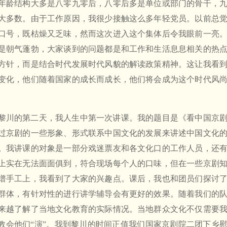
年龄结构大多是八零九零后，八零后多是单位或部门的骨干，
大多数。由于工作原因，我很少接触这么多年轻党员。以前总
口号，既枯燥又乏味，然而这次进入这个集体后令我眼前一亮
是朝气蓬勃，大家谈到的问题都是和工作和生活息息相关的热
方针，而是结合时代发展时代风貌的解读政策精神。这让我看
变化，他们随着国家的成长而成长，他们将会成为这个时代风
黎川的第二天，我人生中第一次讲课。我的题目是《看中国京
过京剧的一些形象、形式联系中国文化的发展来讲述中国文化
。我讲课的对象是一部分戏迷票友和各文化口的工作人员，还
上实在无法面面俱到，符合现场每个人的口味，但在一些京剧
谱手工上，我看到了大家的兴趣点。课后，我也和团员们探讨
群体，有针对性的进行讲学辅导会有更好的效果。随着我们的
来越了解了当地文化教育的实际情况。当地群众文化不仅需要
们教会他们“演”。我到黎川的时间正值我们国家京剧院二团下乡