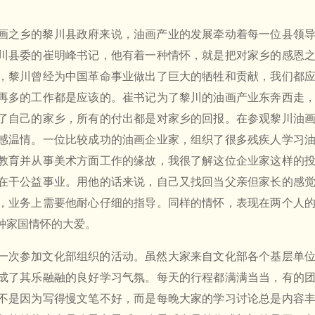
。
画之乡的黎川县政府来说，油画产业的发展牵动着每一位县领
川县委的崔明峰书记，他有着一种情怀，就是把对家乡的感恩
，黎川曾经为中国革命事业做出了巨大的牺牲和贡献，我们都
再多的工作都是应该的。崔书记为了黎川的油画产业东奔西走
了自己的家乡，所有的付出都是对家乡的回报。在参观黎川油
感温情。一位比较成功的油画企业家，组织了很多残疾人学习
教育并从事美术方面工作的缘故，我很了解这位企业家这样的
在干公益事业。用他的话来说，自己又找回当父亲但家长的感
，业务上需要他耐心仔细的指导。同样的情怀，表现在两个人
种家国情怀的大爱。
一次参加文化部组织的活动。虽然大家来自文化部各个基层单
成了其乐融融的良好学习气氛。每天的行程都满满当当，有的
不是因为写得慢文笔不好，而是每晚大家的学习讨论总是内容