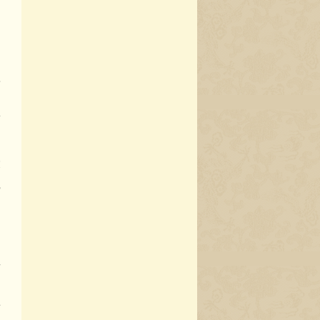
导
之
应
，
画
油
投
觉
的
位
团
丰