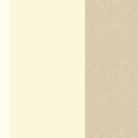
我
产
腰
。
确
我
决
在
看
些
每
染
油