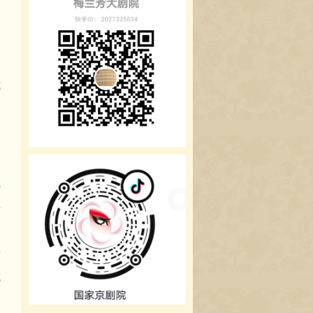
阅
曾
欣
努
都
会
今
识
员
何
充
中