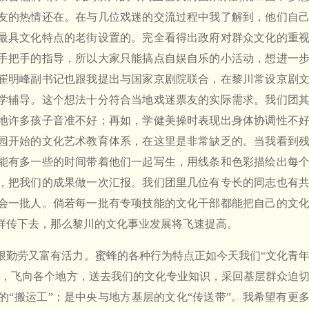
友的热情还在。在与几位戏迷的交流过程中我了解到，他们自
最具文化特点的老街设置的。完全看得出政府对群众文化的重
手把手的指导，所以大家只能搞点自娱自乐的小活动，想进一
崔明峰副书记也跟我提出与国家京剧院联合，在黎川常设京剧
学辅导。这个想法十分符合当地戏迷票友的实际需求。我们团
地许多孩子音准不好；再如，学健美操时表现出身体协调性不
园开始的文化艺术教育体系，在这里是非常缺乏的。当我看到
能有多一些的时间带着他们一起写生，用线条和色彩描绘出每
，把我们的成果做一次汇报。我们团里几位有专长的同志也有
会一批人。倘若每一批有专项技能的文化干部都能把自己的文
样传下去，那么黎川的文化事业发展将飞速提高。
很勤劳又富有活力。蜜蜂的各种行为特点正如今天我们“文化青
发，飞向各个地方，送去我们的文化专业知识，采回基层群众迫
的“搬运工”；是中央与地方基层的文化“传送带”。我希望有更