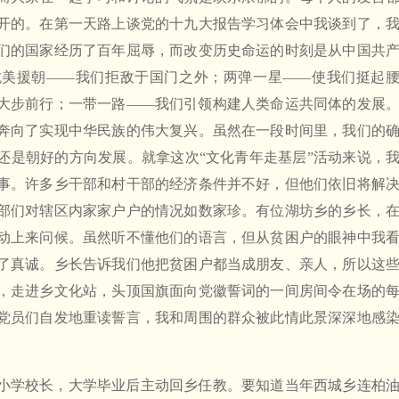
开的。在第一天路上谈党的十九大报告学习体会中我谈到了，
们的国家经历了百年屈辱，而改变历史命运的时刻是从中国共
抗美援朝——我们拒敌于国门之外；两弹一星——使我们挺起
大步前行；一带一路——我们引领构建人类命运共同体的发展
奔向了实现中华民族的伟大复兴。虽然在一段时间里，我们的
还是朝好的方向发展。就拿这次“文化青年走基层”活动来说，
事。许多乡干部和村干部的经济条件并不好，但他们依旧将解
部们对辖区内家家户户的情况如数家珍。有位湖坊乡的乡长，
动上来问候。虽然听不懂他们的语言，但从贫困户的眼神中我
了真诚。乡长告诉我们他把贫困户都当成朋友、亲人，所以这
，走进乡文化站，头顶国旗面向党徽誓词的一间房间令在场的
党员们自发地重读誓言，我和周围的群众被此情此景深深地感
小学校长，大学毕业后主动回乡任教。要知道当年西城乡连柏