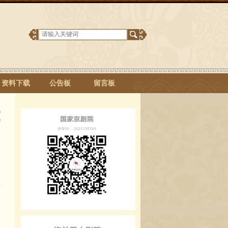
资料下载
公告板
留言板
题
略
；