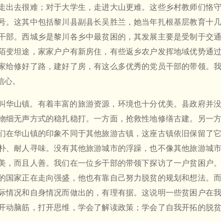
走出去很难；对于大学生，走进大山更难。这些乡村教师们恪
号。这其中包括黎川县副县长吴胜兰，她当年扎根基层教育十
干部。西城乡是黎川各乡中最贫困的，其发展主要是受制于交
陌变坦途，家家户户有新房住，有些返乡农户发挥地域优势通
家给修好了路，建好了房，有这么多优秀的党员干部的带领。
信心。
叫华山镇。有着丰富的旅游资源，环境也十分优美。县政府并
物细无声方式的稳扎稳打。一方面，抢救性地修缮古建。另一
们在华山镇的印象不同于其他旅游古镇，这座古镇依旧保留了
朴、耐人寻味。没有其他旅游城市的浮躁，也不像其他旅游城
美，而且人善。我们在一位乡干部的带领下探访了一户贫困户
的国家正在走向强盛，他也有靠自己努力脱贫的规划和想法。
际情况和自身情况而做出的，有理有据。这说明一些贫困户在
开动脑筋，打开思维，学会了解读政策；学会了自我开拓的脱