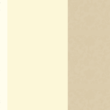
九
觉
。
点
到
尚
剧
的
有
知
了
队
我
慰