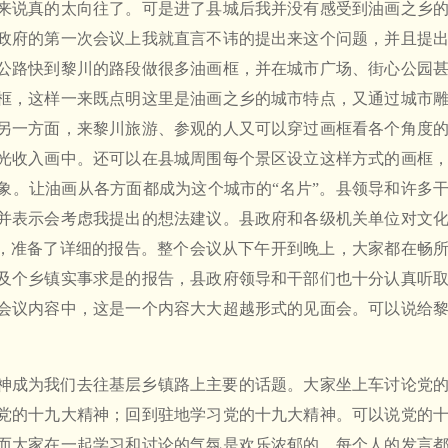
来说真的太向往了。可是进了县城后我并没有感受到油画之乡
政府的第一次会议上我就直言不讳的提出来这个问题，并且提
公路快到黎川的路段做很多油画框，并在城市广场、街心公园
框，这样一来既点明这里是油画之乡的城市特点，又通过城市
另一方面，来黎川旅游、参观的人又可以穿过画框看各个角度
光收入画中。还可以在县城周围每个景区设立这样方式的画框
象。让油画从各方面都成为这个城市的“名片”。县领导和许多
并表示会考虑我提出的想法建议。县政府和各级机关单位对文
视，准备了详细的报告。整个会议从下午开到晚上，大家都在畅
及个乡镇实事求是的报告，县政府领导和干部们也十分认真听
会议内容中，这是一个内容大大超越形式的见面会。可以说给
神成为我们去往基层乡镇路上主要的话题。大家坐上车讨论党
党的十九大精神；回到驻地学习党的十九大精神。可以说党的
而大家在一起学习和讨论的气氛是欢乐浓郁的。每个人的发言