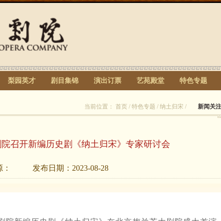
梨园英才
剧目集锦
演出订票
艺苑殿堂
特色专题
当前位置：
首页
/
特色专题
/
纳土归宋
/
新闻关
剧院召开新编历史剧《纳土归宋》专家研讨会
源：
发布日期：
2023-08-28