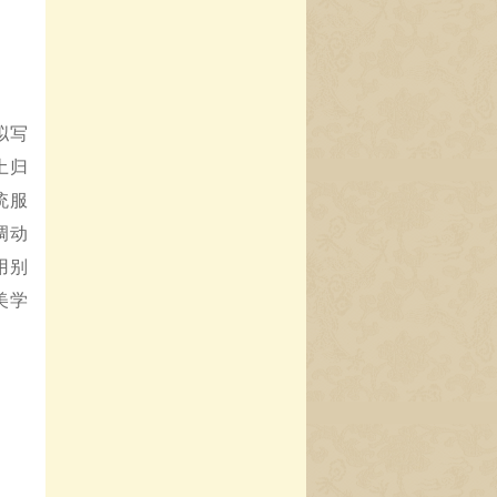
拟写
土归
统服
调动
用别
美学