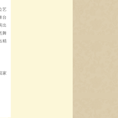
位艺
舞台
演出
然舞
当精
国家
。