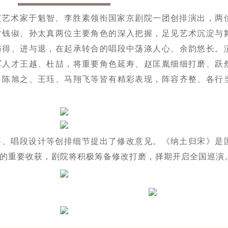
演艺术家于魁智、李胜素领衔国家京剧院一团创排演出，两
对钱俶、孙太真两位主要角色的深入把握，足见艺术沉淀与
与得、进与退，在起承转合的唱段中荡涤人心、余韵悠长。
军人才王越、杜喆，将重要角色延寿、赵匡胤细细打磨、跃
、陈旭之、王珏、马翔飞等皆有精彩表现，阵容齐整、各行
事、唱段设计等创排细节提出了修改意见。《纳土归宋》是
的重要收获，剧院将积极筹备修改打磨，择期开启全国巡演