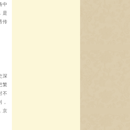
扬中
，是
秀传
史深
把繁
时不
到，
，京