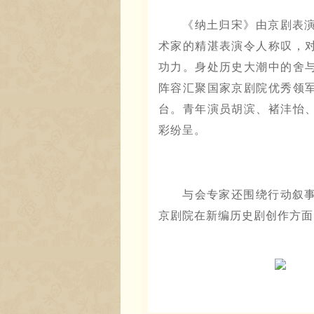
《纳土归宋》由京剧表
术家的精湛表演令人称叹，
功力。身处历史大潮中的舍
阵容汇聚国家京剧院优秀领
台。青年演员胡滨、褚沣怡
彩纷呈。
与会专家还围绕行动叙
京剧院在新编历史剧创作方面