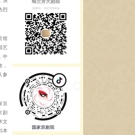
，演
热烈
馆馆
国艺
，中
敏，
队参
家京
京剧
华文
剧本