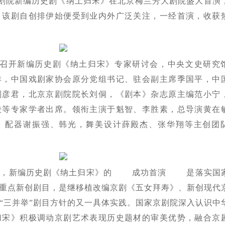
家京剧院新编历史剧《纳土归宋》在北京梅兰芳大剧院盛大首演
。该剧自创排伊始便受到业内外广泛关注，一经首演，收获
院召开新编历史剧《纳土归宋》专家研讨会，中央文史研究
祥，中国戏剧家协会原分党组书记、驻会副主席季国平，中
刘彦君，北京京剧院院长刘侗，《剧本》杂志原主编范小宁
毅等专家学者出席。领衔主演于魁智、李胜素，总导演黄在
、配器谢振强、韩光，舞美设计薛殿杰、张华翔等主创团
绍，新编历史剧《纳土归宋》
的
成功首演
是落实国
的重点新创剧目，是继移植改编京剧《五女拜寿》、新创现代
“三并举”剧目方针的又一具体实践。国家京剧院深入认识中
归宋》积极调动京剧艺术表现历史题材的审美优势，融合京