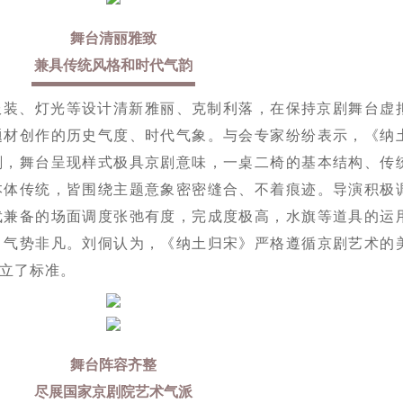
舞台清丽雅致
兼具传统风格和时代气韵
服装、灯光等设计清新雅丽、克制利落，在保持京剧舞台虚
题材创作的历史气度、时代气象。与会专家纷纷表示，《纳
刻，舞台呈现样式极具京剧意味，一桌二椅的基本结构、传
本体传统，皆围绕主题意象密密缝合、不着痕迹。导演积极
武兼备的场面调度张弛有度，完成度极高，水旗等道具的运
、气势非凡。刘侗认为，《纳土归宋》严格遵循京剧艺术的
立了标准。
舞台阵容齐整
尽展国家京剧院艺术气派