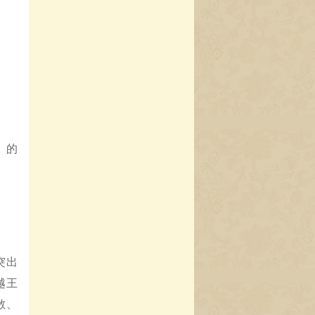
。
》的
突出
越王
散、