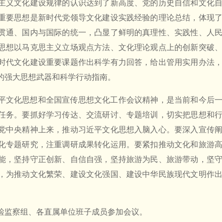
主义文化建设规律的认识达到了新高度、党的历史自信和文化
重要思想是新时代党领导文化建设实践经验的理论总结，体现
贯通、国内与国际的统一，凸显了鲜明的真理性、实践性、人
思想以马克思主义立场观点方法、文化理论观点上的创新突破
时代文化建设重要课题作出科学有力回答，给出管用实用办法
的强大思想武器和科学行动指南。
平文化思想和全国宣传思想文化工作会议精神，是当前和今后
任务。要抓好学习传达、交流研讨、专题培训，切实把思想和
党中央精神上来，推动习近平文化思想入脑入心。要深入宣传
化专题研究，注重调研成果转化运用。要紧扣推动文化和旅游
能，坚持守正创新、自信自强，坚持旅游为民、旅游带动，坚
，为推动文化繁荣、建设文化强国、建设中华民族现代文明作
检监察组、各直属单位班子成员参加会议。