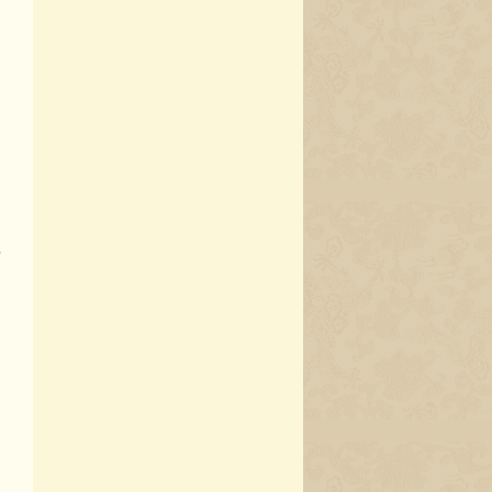
自
了
民
、
，
一
行
阐
高
守
出