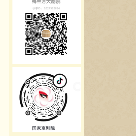
负
会
决
志
新
和
很
文
文
游
文
化