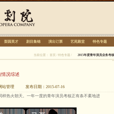
梨园英才
剧目集锦
演出订票
艺苑殿堂
特色专题
当前位置：
首页
/
特色专题
/
2015年度青年演员业务考
核情况综述
网站管理
发布日期：
2015-07-16
同样热火朝天。一年一度的青年演员考核正有条不紊地进