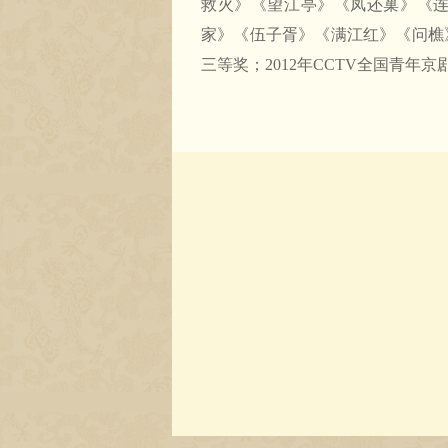
救火》《望江亭》《凤还巢》《
家》《伍子胥》《满江红》《问樵
三等奖；2012年CCTV全国青年