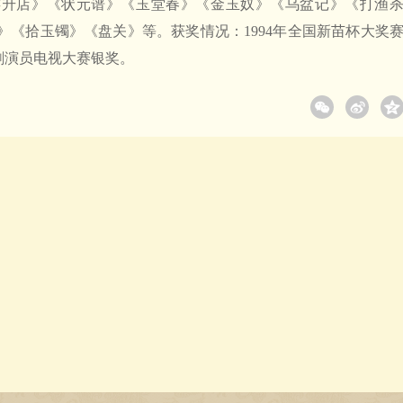
连升店》《状元谱》《玉堂春》《金玉奴》《乌盆记》《打渔
》《拾玉镯》《盘关》等。获奖情况：1994年全国新苗杯大奖
京剧演员电视大赛银奖。