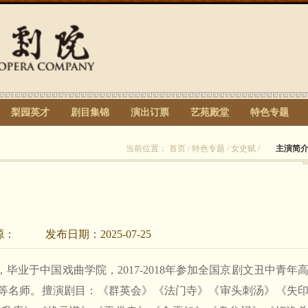
梨园英才
剧目集锦
演出订票
艺苑殿堂
特色专题
当前位置：
首页
/
特色专题
/
女史赋
/
主演简
源：
发布日期：
2025-07-25
毕业于中国戏曲学院，2017-2018年参加全国京剧文丑中青年
等名师。擅演剧目：《群英会》《法门寺》《审头刺汤》《失