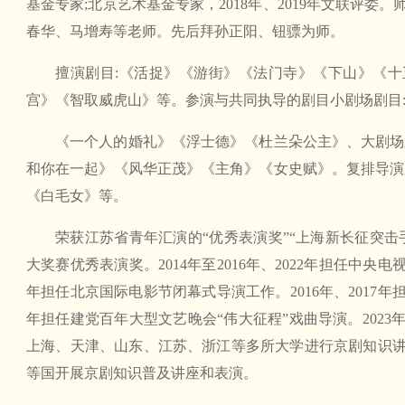
基金专家;北京艺术基金专家，2018年、2019年文联评
春华、马增寿等老师。先后拜孙正阳、钮骠为师。
擅演剧目:《活捉》《游街》《法门寺》《下山》《
宫》《智取威虎山》等。参演与共同执导的剧目小剧场剧目
《一个人的婚礼》《浮士德》《杜兰朵公主》、大剧场剧
和你在一起》《风华正茂》《主角》《女史赋》。复排导演
《白毛女》等。
荣获江苏省青年汇演的“优秀表演奖”“上海新长征突击手
大奖赛优秀表演奖。2014年至2016年、2022年担任中央电
年担任北京国际电影节闭幕式导演工作。2016年、2017年
年担任建党百年大型文艺晚会“伟大征程”戏曲导演。2023
上海、天津、山东、江苏、浙江等多所大学进行京剧知识
等国开展京剧知识普及讲座和表演。