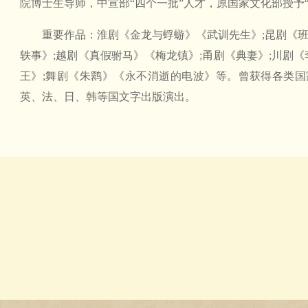
院博士生导师，中宣部“四个一批”人才，原国家文化部授予“
重要作品：淮剧《金龙与蜉蝣》《武训先生》;昆剧《班
轶事》;越剧《真假驸马》《梅龙镇》;甬剧《典妻》;川剧《
王》;舞剧《朱鹮》《永不消逝的电波》等。曾获得各类
英、法、日、韩等国文字出版演出。