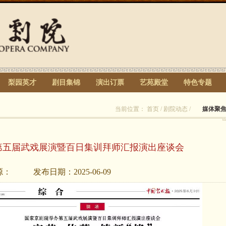
梨园英才
剧目集锦
演出订票
艺苑殿堂
特色专题
当前位置：
首页
/
剧院动态
/
媒体聚
第五届武戏展演暨百日集训拜师汇报演出座谈会
源：
发布日期：
2025-06-09