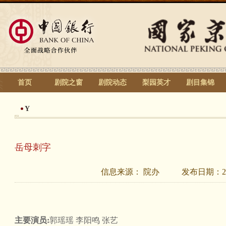
首页
剧院之窗
剧院动态
梨园英才
剧目集锦
Y
岳母刺字
信息来源：
院办
发布日期：
2
主要演员:
郭瑶瑶 李阳鸣 张艺