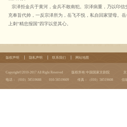
宗泽拒金兵于黄河，金兵不敢南犯。宗泽病重，乃以印信
充奉旨代帅，一反宗泽所为，岳飞不悦，私自回家望母。岳
上刺“精忠报国”四字以坚其心。
版权声明
隐私声明
联系我们
网站地图
Copyright©2010-2017 All Right Reserved
版权所有:中国国家京剧院
京I
电话：（010）58519688 010-58519609
传真：（010）58519608
信箱：