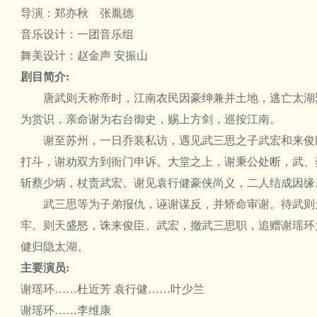
导演：郑亦秋 张胤德
音乐设计：一团音乐组
舞美设计：赵金声 安振山
剧目简介:
唐武则天称帝时，江南农民因豪绅兼并土地，逃亡太湖
为赏识，亲命谢为右台御史，赐上方剑，巡按江南。
谢至苏州，一日乔装私访，遇见武三思之子武宏和来俊
打斗，谢劝双方到衙门申诉。大堂之上，谢秉公处断，武、
斩蔡少炳，杖责武宏。谢见袁行健豪侠尚义，二人结成因缘
武三思等为子弟报仇，诬谢谋反，并矫命审谢。待武则
牢。则天盛怒，诛来俊臣、武宏，撤武三思职，追赠谢瑶环
健归隐太湖。
主要演员:
谢瑶环……杜近芳 袁行健……叶少兰
谢瑶环……李维康