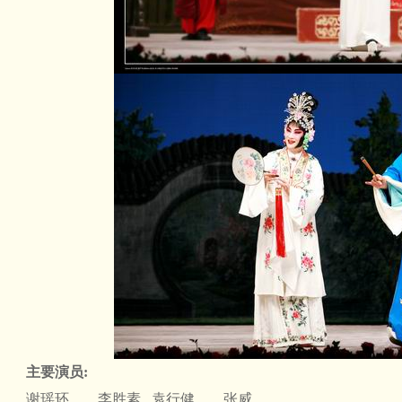
主要演员:
谢瑶环……李胜素 袁行健……张威