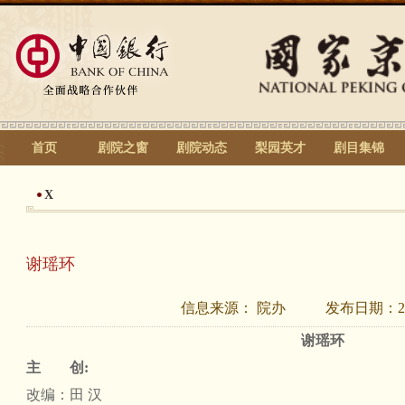
首页
剧院之窗
剧院动态
梨园英才
剧目集锦
X
谢瑶环
信息来源：
院办
发布日期：
2
谢瑶环
主 创:
改编：田 汉