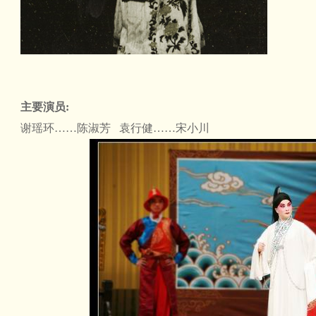
主要演员:
谢瑶环……陈淑芳 袁行健……宋小川