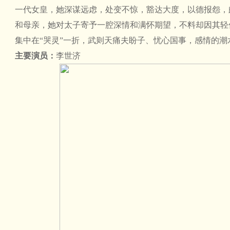
一代女皇，她深谋远虑，处变不惊，豁达大度，以德报怨，
和母亲，她对太子寄予一腔深情和满怀期望，不料却因其轻
集中在“哭灵”一折，武则天痛夫盼子、忧心国事，感情的
主要演员：
李世济