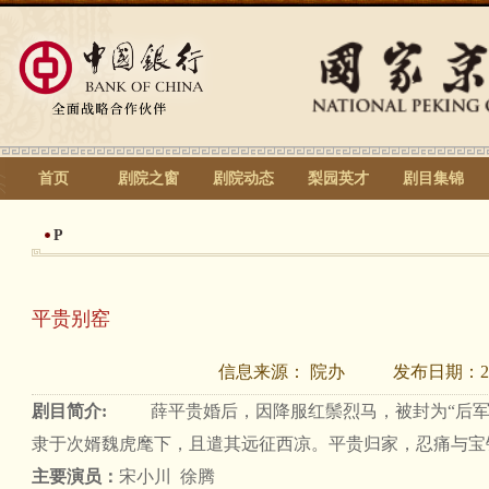
首页
剧院之窗
剧院动态
梨园英才
剧目集锦
P
平贵别窑
信息来源：
院办
发布日期：
2
剧目简介:
薛平贵婚后，因降服红鬃烈马，被封为“后军
隶于次婿魏虎麾下，且遣其远征西凉。平贵归家，忍痛与宝
主要演员：
宋小川 徐腾