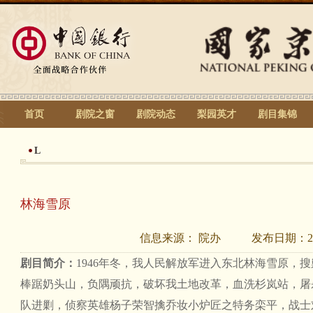
首页
剧院之窗
剧院动态
梨园英才
剧目集锦
L
林海雪原
信息来源：
院办
发布日期：
2
剧目简介：
1946年冬，我人民解放军进入东北林海雪原，
棒踞奶头山，负隅顽抗，破坏我土地改革，血洗杉岚站，屠
队进剿，侦察英雄杨子荣智擒乔妆小炉匠之特务栾平，战士