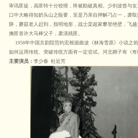
审讯匪徒，虽匪特十分狡猾，终被勘破真相。少剑波曾与女
口中大略得知奶头山之险要，至是乃亲自押解刁占一，袭取
阱，蘑菇老人赶到，指明地形，战士栾超家攀登绝壁，飞越
擒匪首许大马棒父子，肃清残匪。
1958年中国京剧院范钧宏根据曲波《林海雪原》小说之
如何运用传统、突破传统方面有一定尝试。河北梆子有《奇
主要演员：
李少春 杜近芳