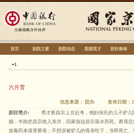
首页
剧院之窗
剧院动态
梨园英才
剧目集锦
L
六月雪
信息来源：
院办
发布日期：
2
剧目简介:
秀才蔡昌宗上京赶考，佣妇张氏的儿子驴儿
娥，半路把昌宗推入淮河，回家假说昌宗落水而死。蔡母悲
放毒药来谋害蔡母；不想误被驴儿的母亲吃下，当即死亡。