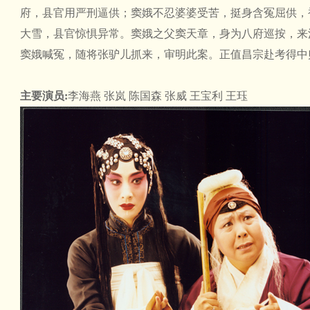
府，县官用严刑逼供；窦娥不忍婆婆受苦，挺身含冤屈供，
大雪，县官惊惧异常。窦娥之父窦天章，身为八府巡按，来
窦娥喊冤，随将张驴儿抓来，审明此案。正值昌宗赴考得中
主要演员:
李海燕 张岚 陈国森 张威 王宝利 王珏