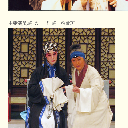
主要演员:
杨 磊、 毕 杨、徐孟珂