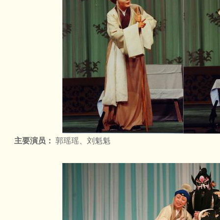
主要演员：
郭瑶瑶、刘魁魁