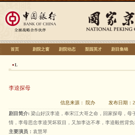
首页
剧院之窗
剧院动态
梨园英才
剧目集锦
L
李逵探母
信息来源：
院办
发布日期：
2
剧目简介:
梁山好汉李逵，奉宋江大哥之命，回家探母，母
情，李母思念李逵哭坏双目，又加李达不孝，李逵毅然背负
主要演员：
袁慧琴