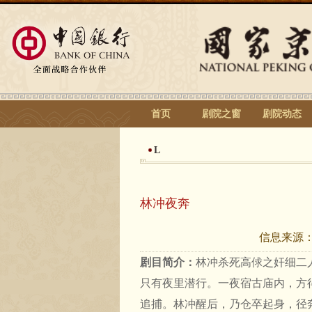
首页
剧院之窗
剧院动态
L
林冲夜奔
信息来源
剧目简介：
林冲杀死高俅之奸细二
只有夜里潜行。一夜宿古庙内，方
追捕。林冲醒后，乃仓卒起身，径