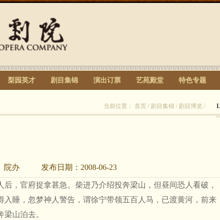
梨园英才
剧目集锦
演出订票
艺苑殿堂
特色专题
当前位置：
首页
/
剧目集锦
/
剧目博览
/
：
院办
发布日期：
2008-06-23
人后，官府捉拿甚急。柴进乃介绍投奔梁山，但昼间恐人看破，
得入睡，忽梦神人警告，谓徐宁带领五百人马，已渡黄河，前来
奔梁山泊去。