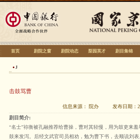
首页
剧院之窗
剧院动态
梨园英才
剧目集锦
J
击鼓骂曹
信息来源：
院办
发布日期：
2
剧目简介:
“名士”祢衡被孔融推荐给曹操，曹对其轻慢，用为鼓吏来
鼓来发泻。后经文武官司员相劝，勉为曹下书，去顺说刘表