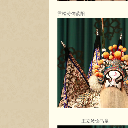
尹松涛饰蔡阳
王立波饰马童