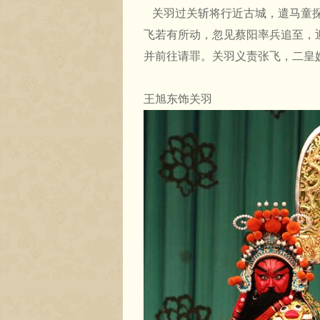
关羽过关斩将行近古城，遣马童探
飞若有所动，忽见蔡阳率兵追至，
并前往请罪。关羽义责张飞，二皇
王旭东饰关羽