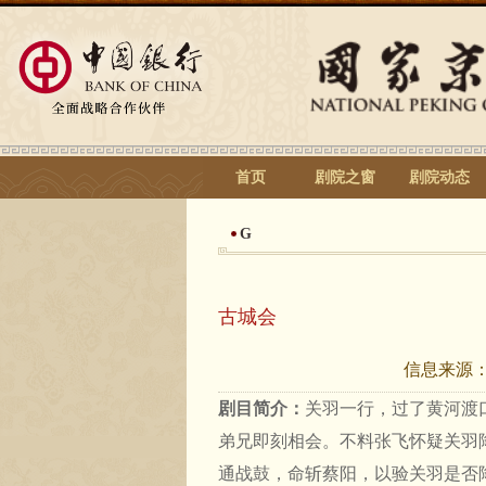
首页
剧院之窗
剧院动态
G
古城会
信息来源
剧目简介：
关羽一行，过了黄河渡
弟兄即刻相会。不料张飞怀疑关羽
通战鼓，命斩蔡阳，以验关羽是否