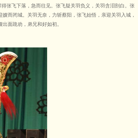
得张飞下落，急而往见。张飞疑关羽负义，关羽含泪剖白。张
迎嫂而闭城。关羽无奈，力斩蔡阳，张飞始悟，亲迎关羽入城，
嫂出面跪劝，弟兄和好如初。