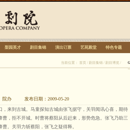
梨园英才
剧目集锦
演出订票
艺苑殿堂
特色专题
当前位置：
首页
/
剧目集锦
/
剧目博览
/
：
院办
发布日期：
2009-05-20
口，来到古城。马童探知古城由张飞据守，关羽闻讯心喜，期待
降曹，拒不开城。时曹将蔡阳从后赶来，形势危急。张飞乃助三
降曹。关羽力斩蔡阳，张飞之疑得释。