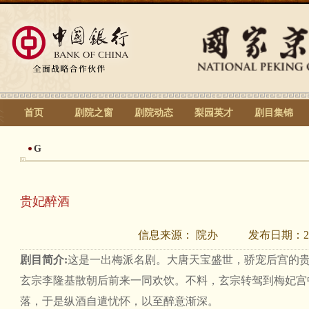
首页
剧院之窗
剧院动态
梨园英才
剧目集锦
G
贵妃醉酒
信息来源：
院办
发布日期：
2
剧目简介:
这是一出梅派名剧。大唐天宝盛世，骄宠后宫的
玄宗李隆基散朝后前来一同欢饮。不料，玄宗转驾到梅妃宫
落，于是纵酒自遣忧怀，以至醉意渐深。