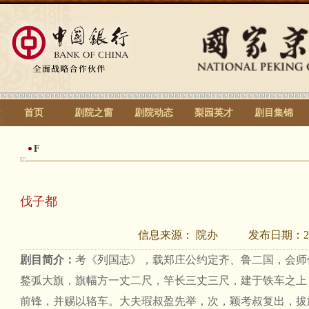
首页
剧院之窗
剧院动态
梨园英才
剧目集锦
F
伐子都
信息来源：
院办
发布日期：
2
剧目简介：
考《列国志》，载郑庄公约定齐、鲁二国，会师
鍪弧大旗，旗幅方一丈二尺，竿长三丈三尺，建于铁车之上
前锋，并赐以辂车。大夫瑕叔盈先举，次，颖考叔复出，拔