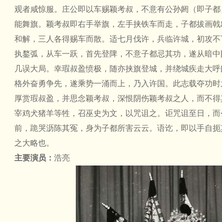
观者咸惊服。庄公即以车赐颖考叔，不意有公孙阏（即子都
能舞旗。颖考叔即右手举旗，左手挟铁车而走，子都拔画戟
和解，三人各得赐车而散。适七月伐许，兵临许城，初攻不
执鍪弧，从车一跃，首先登陴，不意子都忌其功，遂从暗中
几误大局。幸瑕叔盈愤极，随亦挟旗登城，并绕城疾走大呼
格外奋勇争先，遂乘势一涌而上，乃入许国。此志载夺功时
厚赏瑕叔盈，并思念颖考叔，深恨阴伤颖考叔之人，而不得
宰鸡犬猪羊等牲，召巫史为文，以咒诅之。讵咒诅至日，而
前，跪哭沥陈其冤，身为子都所害云云。语讫，即以手自扼
之大略也。
主要演员：
浩亮