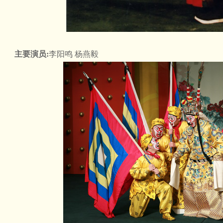
主要演员:
李阳鸣 杨燕毅