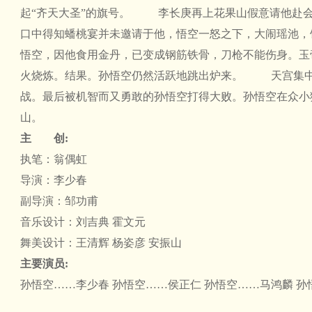
起“齐天大圣”的旗号。
李长庚再上花果山假意请他赴
口中得知蟠桃宴并未邀请于他，悟空一怒之下，大闹瑶池，
悟空，因他食用金丹，已变成钢筋铁骨，刀枪不能伤身。玉
火烧炼。结果。孙悟空仍然活跃地跳出炉来。
天宫集
战。最后被机智而又勇敢的孙悟空打得大败。孙悟空在众小
山。
主 创:
执笔：翁偶虹
导演：李少春
副导演：邹功甫
音乐设计：刘吉典 霍文元
舞美设计：王清辉 杨姿彦 安振山
主要演员:
孙悟空……李少春 孙悟空……侯正仁 孙悟空……马鸿麟 孙