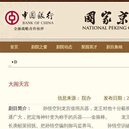
首页
剧院之窗
剧院动态
梨园英才
剧目集锦
D
大闹天宫
信息来源：
院办
发布日期：
2
剧目简介：
孙悟空到龙宫借用兵器，龙王对他十分藐
通广大，把定海神针变为称手的兵器——金箍棒。
龙
长庚献策招抚。把孙悟空骗到御马监养马。
孙悟空识