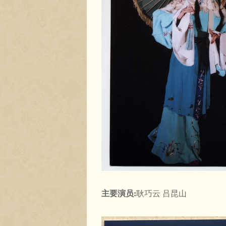
主要演员:
耿巧云 吕昆山