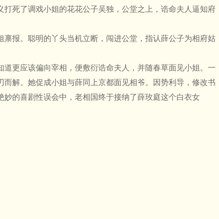
打死了调戏小姐的花花公子吴独，公堂之上，诰命夫人逼知府
禀报。聪明的丫头当机立断，闯进公堂，指认薛公子为相府姑
道更应该偏向宰相，便敷衍诰命夫人，并随春草面见小姐。一
刃而解。她促成小姐与薛同上京都面见相爷。因势利导，修改书
绝妙的喜剧性误会中，老相国终于接纳了薛玫庭这个白衣女