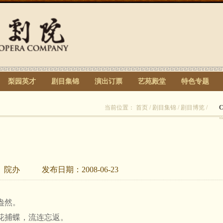
梨园英才
剧目集锦
演出订票
艺苑殿堂
特色专题
当前位置：
首页
/
剧目集锦
/
剧目博览
/
：
院办
发布日期：
2008-06-23
盎然。
捕蝶，流连忘返。