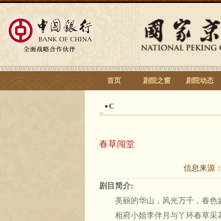
首页
剧院之窗
剧院动态
C
春草闯堂
信息来源
剧目简介:
美丽的华山，风光万千，春色
相府小姐李伴月与丫环春草采花