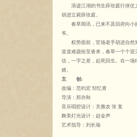
浪迹江湖的书生薛玫庭行侠仗义
胡进立毙薛玫庭。
春草闻讯，已来不及回府向小姐
爷。
权势面前，官场老手胡进自然知
道道难题纷至沓来，春草一个个迎
信，一字之差，起死回生。在一场
婿。
主 创:
改编：范钧宏 邹忆青
导演：郑亦秋
音乐唱腔设计：关雅农 张 复
舞美灯光设计：赵金声
艺术指导：刘长瑜