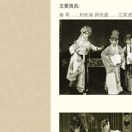
主要演员:
春 草……刘长瑜 薛玫庭……江其虎