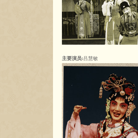
主要演员:
吕慧敏