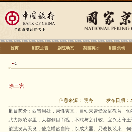
首页
剧院之窗
剧院动态
梨园英才
剧目集锦
C
除三害
信息来源：
院办
发布日期：
2
剧目简介：
西晋周处，秉性爽直，自幼未曾受家庭教育，恒
武力欺凌乡里，大都侧目而视，不敢与之计较。宜兴太守王
欲激发其天良，使之幡然自悔，以成大器。乃改换装束，伺