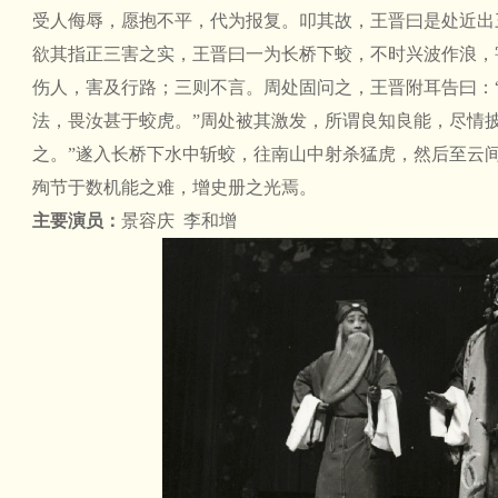
受人侮辱，愿抱不平，代为报复。叩其故，王晋曰是处近出
欲其指正三害之实，王晋曰一为长桥下蛟，不时兴波作浪，
伤人，害及行路；三则不言。周处固问之，王晋附耳告曰：
法，畏汝甚于蛟虎。”周处被其激发，所谓良知良能，尽情
之。”遂入长桥下水中斩蛟，往南山中射杀猛虎，然后至云
殉节于数机能之难，增史册之光焉。
主要演员：
景容庆 李和增