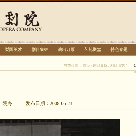
梨园英才
剧目集锦
演出订票
艺苑殿堂
特色专题
当前位置：
首页
/
剧目集锦
/
剧目博览
/
：
院办
发布日期：
2008-06-23