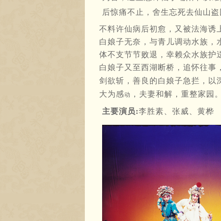
后惊痛不止，舍生忘死去仙山盗
不料许仙病后初愈，又被法海诱
白娘子无奈，与青儿调动水族，
体不支节节败退，幸赖众水族护
白娘子又至西湖断桥，追怀往事
剑欲斩，善良的白娘子急拦，以
大为感
，夫妻和解，重整家园
动
主要演员:
李胜素、张威、黄桦