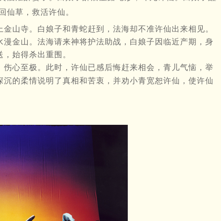
回仙草，救活许仙。
上金山寺。白娘子和青蛇赶到，法海却不准许仙出来相见。
水漫金山。法海请来神将护法助战，白娘子因临近产期，身
送，始得杀出重围。
，伤心至极。此时，许仙已感后悔赶来相会，青儿气恼，举
深沉的柔情说明了真相和苦衷，并劝小青宽恕许仙，使许仙
。