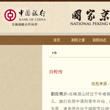
首页
剧院之窗
剧院动态
B
白蛇传
信息来源
剧目简介:
在峨眉山经过千年修
儿。她们在雨中遇到青年许仙，
为害，遂蛊惑许仙于端阳节以雄