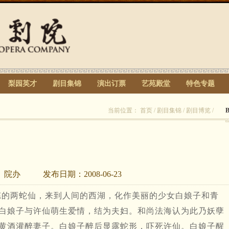
梨园英才
剧目集锦
演出订票
艺苑殿堂
特色专题
当前位置：
首页
/
剧目集锦
/
剧目博览
/
：
院办
发布日期：
2008-06-23
炼的两蛇仙，来到人间的西湖，化作美丽的少女白娘子和青
白娘子与许仙萌生爱情，结为夫妇。和尚法海认为此乃妖孽
黄酒灌醉妻子。白娘子醉后显露蛇形，吓死许仙。白娘子醒