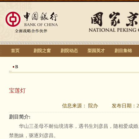
首页
剧院之窗
剧院动态
梨园英才
剧目集锦
B
宝莲灯
信息来源：
院办
发布日期：
2
剧目简介:
华山三圣母不耐仙境清寒，遇书生刘彦昌，随相爱成婚
禁胞妹，驱逐刘彦昌。