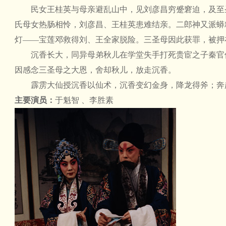
民女王桂英与母亲避乱山中，见刘彦昌穷蹙窘迫，及至
氏母女热肠相怜，刘彦昌、王桂英患难结亲。二郎神又派蟒
灯——宝莲邓救得刘、王全家脱险。三圣母因此获罪，被押
沉香长大，同异母弟秋儿在学堂失手打死贵宦之子秦官
因感念三圣母之大恩，舍却秋儿，放走沉香。
霹雳大仙授沉香以仙术，沉香变幻金身，降龙得斧；奔
主要演员：
于魁智 、李胜素