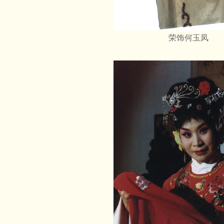
荣饰何玉凤