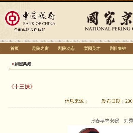
首页
剧院之窗
剧院动态
梨园英才
剧目集锦
剧照典藏
《十三妹》
信息来源：
发布日期：
200
张春孝饰安骥 刘