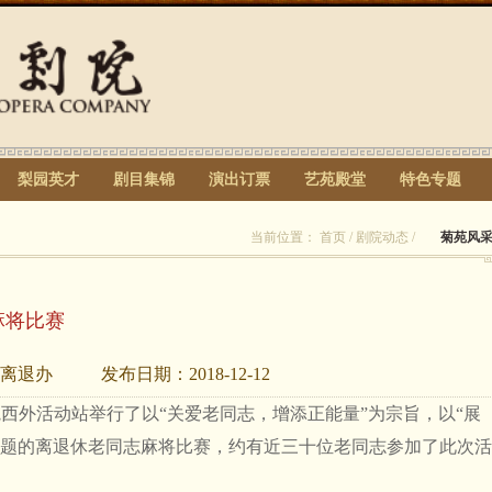
梨园英才
剧目集锦
演出订票
艺苑殿堂
特色专题
当前位置：
首页
/
剧院动态
/
菊苑风
麻将比赛
离退办
发布日期：
2018-12-12
院西外活动站举行了以“关爱老同志，增添正能量”为宗旨，以“展
主题的离退休老同志麻将比赛，约有近三十位老同志参加了此次活