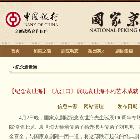
首页
剧院之窗
剧院动态
梨园英才
剧目集锦
纪念袁世海
【纪念袁世海】《九江口》展现袁世海不朽艺术成就
信息来源：
网站管理
发布日期
4月2日晚，国家京剧院纪念袁世海先生诞辰100周年专
院倾情上演。袁世海大师亲传弟子杨赤携再传弟子刘魁魁、
金喜全，与国家京剧院一团一道，将这部跌宕起伏的经典