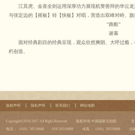
江其虎、金喜全则运用深厚功力展现机警善辩的华云龙形象
与张定边的【摇板】转【快板】对唱，营造出双峰对峙、旗
“跑船”
谢幕
面对经典剧目的经典呈现，观众欣然爽朗、大呼过瘾，
朽创造。
版权声明
隐私声明
联系我们
网站地图
Copyright©2010-2017 All Right Reserved
版权所有:中国国家京剧院
京I
电话：（010）58519688 010-58519609
传真：（010）58519608
信箱：