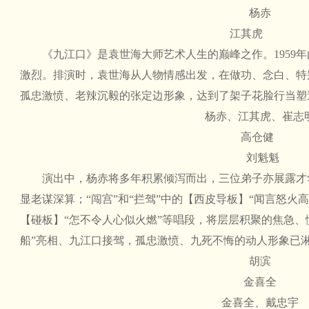
杨赤
江其虎
《九江口》是袁世海大师艺术人生的巅峰之作。1959年
激烈。排演时，袁世海从人物情感出发，在做功、念白、特
孤忠激愤、老辣沉毅的张定边形象，达到了架子花脸行当塑
杨赤、江其虎、崔志
高仓健
刘魁魁
演出中，杨赤将多年积累倾泻而出，三位弟子亦展露才华
显老谋深算；“闯宫”和“拦驾”中的【西皮导板】“闻言怒火
【碰板】“怎不令人心似火燃”等唱段，将层层积聚的焦急、
船”亮相、九江口接驾，孤忠激愤、九死不悔的动人形象已
胡滨
金喜全
金喜全、戴忠宇