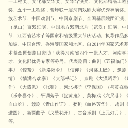
一工程奖、文化部文华奖、文华导演奖、文化部精品工程
奖、五个一工程奖，曾蝉联十届河南戏剧大赛优秀导演奖
族艺术节、中国戏剧节、中国京剧节、全国基层院团汇演
（昆山）百戏汇演、中国地方戏南北片（武汉）汇演、中
节、江西省艺术节等国家和省级重大节庆活动。执导作品
加坡、中国台湾、香港等国家和地区。自2014年国家艺术
术基金原创剧目资助！获得河南省四个一批人才、河南学
才、文化部优秀专家等称号。代表剧目：曲剧《五福临门
事》《惊蛰》《新洛阳令》《信仰》《河洛工匠》、豫剧
情》《情满合欢寨》《支部书记》、京剧《大漠昭君》《
作）《大盛魁》《张謇》、河北梆子《李保国》（与黄在
《乐亭县令》、平调落子《捉黄鬼》、黄梅戏《六尺巷》
血山哈》、赣剧《青山作证》、婺剧《血路芳华》、越剧
进图》、新疆曲子《戈壁花开》、古音乐剧《上元灯月》
等。